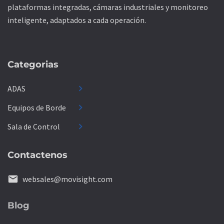
plataformas integradas, cámaras industriales y monitoreo
inteligente, adaptados a cada operación.
Categorias
chevron_right
ADAS
chevron_right
Equipos de Borde
chevron_right
Sala de Control
Contactenos
email
websales@movisight.com
Blog