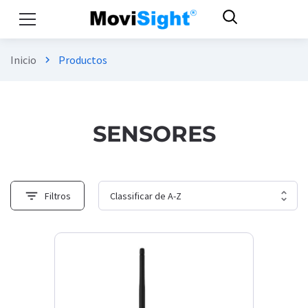
Inicio
Productos
chevron_right
SENSORES
filter_list
Filtros
errar