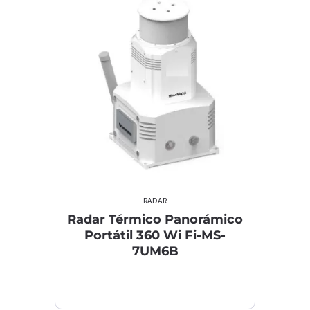
errar
RADAR
Radar Térmico Panorámico
Portátil 360 Wi Fi-MS-
7UM6B